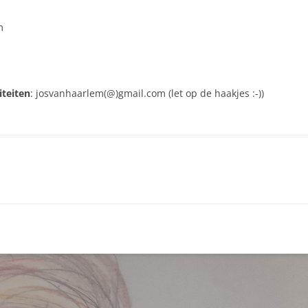
m
iteiten
: josvanhaarlem(@)gmail.com (let op de haakjes :-))