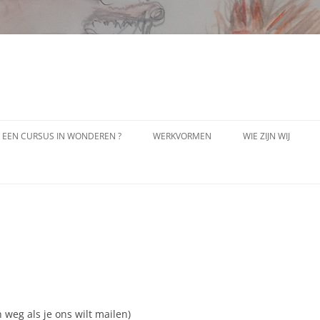
S EEN CURSUS IN WONDEREN ?
WERKVORMEN
WIE ZIJN WIJ
VERGEVING
PAULINE STRIJBIS
BIODANZA
JOS VAN HAARLEM
CONTACT MET JE INNERLIJK KIND
LEEUW EN KAT
VERBONDEN ADEMHALING
TRANSFORMATIEVE YOGA
 weg als je ons wilt mailen)