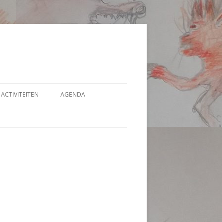
ACTIVITEITEN
AGENDA
VERBLIJF IN WONDEREN
WONDERDAGEN ‘DE WEG NAAR
TOTALE BEREIDWILLIGHEID’
INDIVIDUELE COACHING
INTERVIEWS, LEZINGEN EN
INFORMATIE BIJEENKOMSTEN
HELENDE KLANKEN