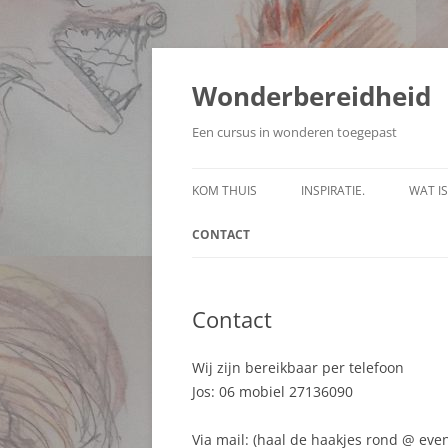
Ga
naar
de
Wonderbereidheid
inhoud
Een cursus in wonderen toegepast
KOM THUIS
INSPIRATIE.
WAT I
CONTACT
Contact
Wij zijn bereikbaar per telefoon
Jos: 06 mobiel 27136090
Via mail: (haal de haakjes rond @ even