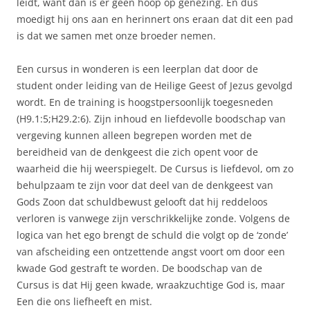
leidt, want dan is er geen hoop op genezing. En dus
moedigt hij ons aan en herinnert ons eraan dat dit een pad
is dat we samen met onze broeder nemen.
Een cursus in wonderen is een leerplan dat door de
student onder leiding van de Heilige Geest of Jezus gevolgd
wordt. En de training is hoogstpersoonlijk toegesneden
(H9.1:5;H29.2:6). Zijn inhoud en liefdevolle boodschap van
vergeving kunnen alleen begrepen worden met de
bereidheid van de denkgeest die zich opent voor de
waarheid die hij weerspiegelt. De Cursus is liefdevol, om zo
behulpzaam te zijn voor dat deel van de denkgeest van
Gods Zoon dat schuldbewust gelooft dat hij reddeloos
verloren is vanwege zijn verschrikkelijke zonde. Volgens de
logica van het ego brengt de schuld die volgt op de ‘zonde’
van afscheiding een ontzettende angst voort om door een
kwade God gestraft te worden. De boodschap van de
Cursus is dat Hij geen kwade, wraakzuchtige God is, maar
Een die ons liefheeft en mist.