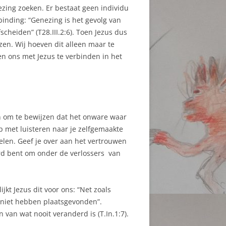
ezing zoeken. Er bestaat geen individu
binding: “Genezing is het gevolg van
cheiden” (T28.III.2:6). Toen Jezus dus
n. Wij hoeven dit alleen maar te
 ons met Jezus te verbinden in het
an om te bewijzen dat het onware waar
top met luisteren naar je zelfgemaakte
elen. Geef je over aan het vertrouwen
aard bent om onder de verlossers van
jkt Jezus dit voor ons: “Net zoals
e niet hebben plaatsgevonden”.
van wat nooit veranderd is (T.In.1:7).