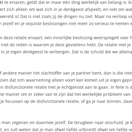
jkt te ervaren, geldt dat er maar één ding werkelijk van belang is: ki
 zich alleen om wat zich in je denkgeest afspeelt, en niet om wat z
ereld is! Dat is niet zoals jij de dingen nu ziet. Maar na verloop van
m jezelf en je onjuiste beslissingen niet meer zo serieus te nemen en
n deze relatie ervaart, een innerlijke beslissing weerspiegelt over h
tie niet de reden is waarom je deze gevoelens hebt. De relatie met j
n je eigen denkgeest te verbergen. Dat is de schuld die we allema
of andere manier het slachtoffer van je partner bent, dan is die inte
nzien dat zo’n waarneming alleen voort kan komen uit je eigen gep
n disfunctionele relatie met je echtgenoot aan te gaan. In feite is d
e manier om er zeker van te zijn dat het werkelijke probleem van 
 je focussen op de disfunctionele relatie, of ga je naar binnen, da
je man zegenen en daarmee jezelf. De terugkeer naar onschuld. Je 
en zult weten dat je man ofwel liefde uitbreidt ofwel om liefde vraa