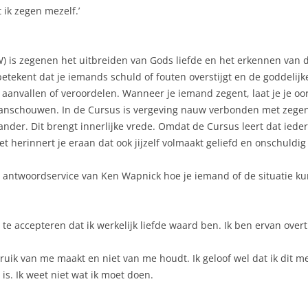
 ik zegen mezelf.’
) is zegenen het uitbreiden van Gods liefde en het erkennen van 
 betekent dat je iemands schuld of fouten overstijgt en de goddelij
aanvallen of veroordelen. Wanneer je iemand zegent, laat je je oor
 aanschouwen. In de Cursus is vergeving nauw verbonden met zegene
nder. Dit brengt innerlijke vrede. Omdat de Cursus leert dat iedere
t herinnert je eraan dat ook jijzelf volmaakt geliefd en onschuldig
n antwoordservice van Ken Wapnick hoe je iemand of de situatie k
 te accepteren dat ik werkelijk liefde waard ben. Ik ben ervan over
ik van me maakt en niet van me houdt. Ik geloof wel dat ik dit mez
e is. Ik weet niet wat ik moet doen.