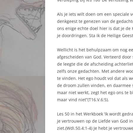
Als je iets wilt doen om een speciale v
denkgeest te genezen van de gedachte 
ons enige echte doel hier is dat je de
je doordringen. Sta ik de Heilige Ge
Wellicht is het behulpzaam om nog ee
afgescheiden van God. Verteerd door s
de leegte die de afscheiding achterlie
zelfs onze gedachten. Met andere woo
te vinden. Het ego houdt vol dat als
de droom zullen vinden, en daarmee 
maar niet werkt, zegt het ego ons te b
maar vind niet”(T16.V.6:5).
Les 50 in het Werkboek ‘Ik wordt gedrag
je vertrouwen op de Liefde van God in 
ziet.(WdI.50.4:1-4) Je hebt je vertro