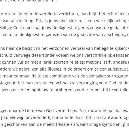
orm van lijden in de wereld te verlichten, dan blijft het echte doel 
van afscheiding. Dit als jouw doel kiezen, is een werkelijk belang
 Heilige Geest toestaat jouw denkgeest te genezen van de gedachte v
est toe mijn denkgeest te genezen van de gedachte van afscheiding
ns naar de basis van het verzonnen verhaal van het ego te kijken
chuld vanwege deze ‘zonde’ voelen we ons verschrikkelijk eenzaam
t kunnen vullen met allerlei soorten relaties: met ons ‘zelf’, ander
rden: we gebruiken alle illusies in de droom om er een substituut
 we maar eenmaal de juiste combinatie van de volmaakte surrogaten
slagen in het maken van een volmaakte vervanging voor God en de
lijven zoeken en opnieuw te proberen, zonder er ooit bij te vertelle
en door de Liefde van God’ verteld ons: ‘Vertrouw niet op illusies. Z
jou: eeuwig, onveranderlijk, immer feilloos. Dit is het antwoord op
uwen geschonken aan de meest triviale en waanzinnige symbolen: pil