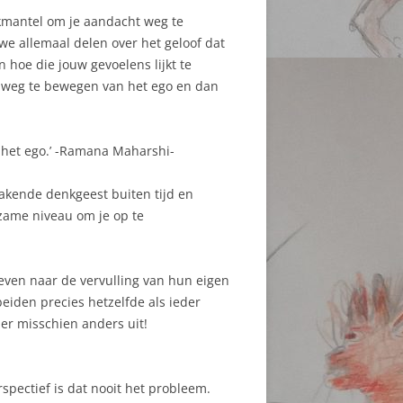
ekmantel om je aandacht weg te
we allemaal delen over het geloof dat
 hoe die jouw gevoelens lijkt te
t, weg te bewegen van het ego en dan
t het ego.’ -Ramana Maharshi-
emakende denkgeest buiten tijd en
lpzame niveau om je op te
reven naar de vervulling van hun eigen
beiden precies hetzelfde als ieder
 er misschien anders uit!
rspectief is dat nooit het probleem.