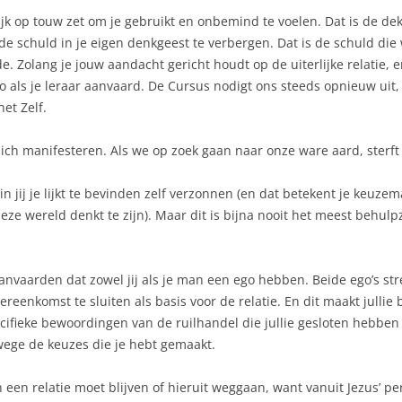
ijk op touw zet om je gebruikt en onbemind te voelen. Dat is de d
e schuld in je eigen denkgeest te verbergen. Dat is de schuld die 
 Zolang je jouw aandacht gericht houdt op de uiterlijke relatie, en
o als je leraar aanvaard. De Cursus nodigt ons steeds opnieuw ui
et Zelf.
o zich manifesteren. Als we op zoek gaan naar onze ware aard, sterf
n jij je lijkt te bevinden zelf verzonnen (en dat betekent je keuz
n deze wereld denkt te zijn). Maar dit is bijna nooit het meest behu
anvaarden dat zowel jij als je man een ego hebben. Beide ego’s st
reenkomst te sluiten als basis voor de relatie. En dit maakt jullie 
ecifieke bewoordingen van de ruilhandel die jullie gesloten hebben
wege de keuzes die je hebt gemaakt.
in een relatie moet blijven of hieruit weggaan, want vanuit Jezus’ pe