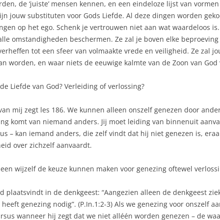
den, de ‘juiste’ mensen kennen, en een eindeloze lijst van vormen 
zijn jouw substituten voor Gods Liefde. Al deze dingen worden geko
zangen op het ego. Schenk je vertrouwen niet aan wat waardeloos is.
 alle omstandigheden beschermen. Ze zal je boven elke beproeving u
heffen tot een sfeer van volmaakte vrede en veiligheid. Ze zal j
kan worden, en waar niets de eeuwige kalmte van de Zoon van God v
 de Liefde van God? Verleiding of verlossing?
 van mij zegt les 186. We kunnen alleen onszelf genezen door and
ng komt van niemand anders. Jij moet leiding van binnenuit aanva
s – kan iemand anders, die zelf vindt dat hij niet genezen is, era
eid over zichzelf aanvaardt.
leen wijzelf de keuze kunnen maken voor genezing oftewel verlossi
jd plaatsvindt in de denkgeest: “Aangezien alleen de denkgeest ziek
heeft genezing nodig”. (P.In.1:2-3) Als we genezing voor onszelf 
rsus wanneer hij zegt dat we niet alléén worden genezen – de waar