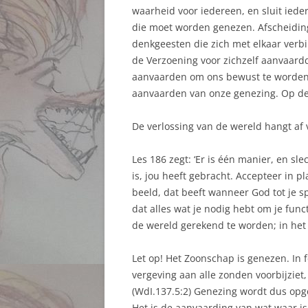
waarheid voor iedereen, en sluit iede
die moet worden genezen. Afscheiding i
denkgeesten die zich met elkaar verbin
de Verzoening voor zichzelf aanvaar
aanvaarden om ons bewust te worden 
aanvaarden van onze genezing. Op dez
De verlossing van de wereld hangt af 
Les 186 zegt: ‘Er is één manier, en s
is, jou heeft gebracht. Accepteer in p
beeld, dat beeft wanneer God tot je s
dat alles wat je nodig hebt om je fun
de wereld gerekend te worden; in het
Let op! Het Zoonschap is genezen. In f
vergeving aan alle zonden voorbijziet
(WdI.137.5:2) Genezing wordt dus opge
Het is de aanvaarding van wat waar is