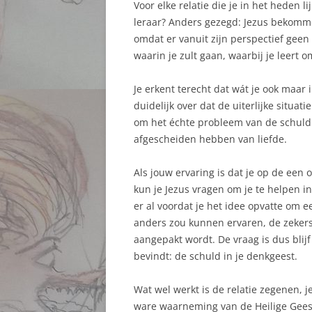
Voor elke relatie die je in het heden li
leraar? Anders gezegd: Jezus bekommert
omdat er vanuit zijn perspectief geen w
waarin je zult gaan, waarbij je leert o
Je erkent terecht dat wát je ook maar i
duidelijk over dat de uiterlijke situa
om het échte probleem van de schuld i
afgescheiden hebben van liefde.
Als jouw ervaring is dat je op de een 
kun je Jezus vragen om je te helpen i
er al voordat je het idee opvatte om ee
anders zou kunnen ervaren, de zekerst
aangepakt wordt. De vraag is dus blijf
bevindt: de schuld in je denkgeest.
Wat wel werkt is de relatie zegenen, 
ware waarneming van de Heilige Geest, 