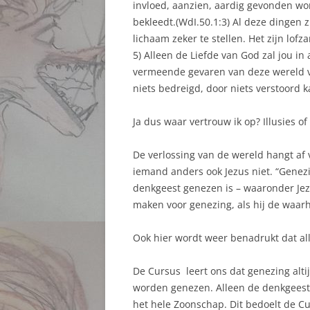
invloed, aanzien, aardig gevonden wor
bekleedt.(WdI.50.1:3) Al deze dingen 
lichaam zeker te stellen. Het zijn lof
5) Alleen de Liefde van God zal jou in
vermeende gevaren van deze wereld ver
niets bedreigd, door niets verstoord 
Ja dus waar vertrouw ik op? Illusies of
De verlossing van de wereld hangt af
iemand anders ook Jezus niet. “Genezi
denkgeest genezen is – waaronder Jezu
maken voor genezing, als hij de waarh
Ook hier wordt weer benadrukt dat al
De Cursus leert ons dat genezing alti
worden genezen. Alleen de denkgeest 
het hele Zoonschap. Dit bedoelt de Cu