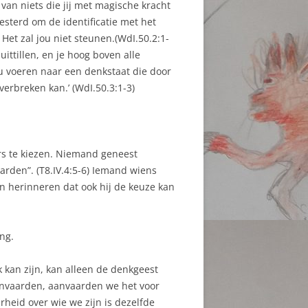
van niets die jij met magische kracht
esterd om de identificatie met het
 Het zal jou niet steunen.(WdI.50.2:1-
ittillen, en je hoog boven alle
ou voeren naar een denkstaat die door
erbreken kan.’ (WdI.50.3:1-3)
ers te kiezen. Niemand geneest
arden”. (T8.IV.4:5-6) Iemand wiens
an herinneren dat ook hij de keuze kan
ng.
 kan zijn, kan alleen de denkgeest
aanvaarden, aanvaarden we het voor
heid over wie we zijn is dezelfde