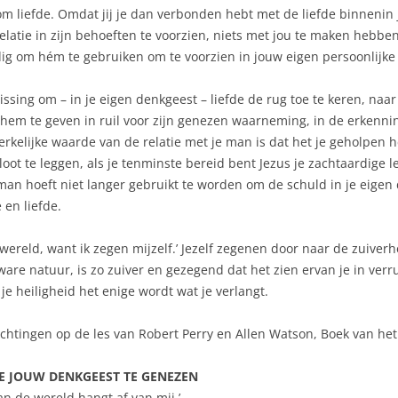
n om liefde. Omdat jij je dan verbonden hebt met de liefde binnenin j
latie in zijn behoeften te voorzien, niets met jou te maken hebbe
dig om hém te gebruiken om te voorzien in jouw eigen persoonlijke 
slissing om – in je eigen denkgeest – liefde de rug toe te keren, na
hem te geven in ruil voor zijn genezen waarneming, in de erkenni
erkelijke waarde van de relatie met je man is dat het je geholpen 
ot te leggen, als je tenminste bereid bent Jezus je zachtaardige ler
je man hoeft niet langer gebruikt te worden om de schuld in je eigen
 en liefde.
 wereld, want ik zegen mijzelf.’ Jezelf zegenen door naar de zuiverhe
are natuur, is zo zuiver en gezegend dat het zien ervan je in verru
e heiligheid het enige wordt wat je verlangt.
ichtingen op de les van Robert Perry en Allen Watson, Boek van he
OE JOUW DENKGEEST TE GENEZEN
an de wereld hangt af van mij.’