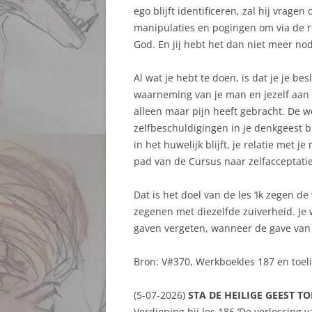
ego blijft identificeren, zal hij vrage
manipulaties en pogingen om via de re
God. En jij hebt het dan niet meer no
Al wat je hebt te doen, is dat je je be
waarneming van je man en jezelf aan 
alleen maar pijn heeft gebracht. De w
zelfbeschuldigingen in je denkgeest blo
in het huwelijk blijft, je relatie met 
pad van de Cursus naar zelfacceptatie
Dat is het doel van de les ‘Ik zegen de
zegenen met diezelfde zuiverheid. Je w
gaven vergeten, wanneer de gave van j
Bron: V#370, Werkboekles 187 en toel
(5-07-2026)
STA DE HEILIGE GEEST T
Verdieping bij les 186 ‘De verlossing v