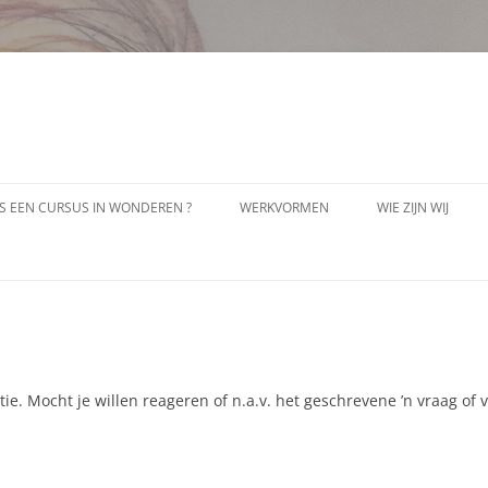
IS EEN CURSUS IN WONDEREN ?
WERKVORMEN
WIE ZIJN WIJ
VERGEVING
PAULINE STRIJBIS
BIODANZA
JOS VAN HAARLE
CONTACT MET JE INNERLIJK KIND
LEEUW EN KAT
VERBONDEN ADEMHALING
tie. Mocht je willen reageren of n.a.v. het geschrevene ’n vraag of
TRANSFORMATIEVE YOGA