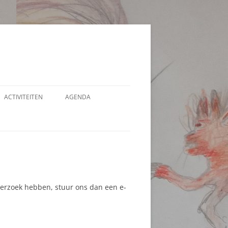
ACTIVITEITEN
AGENDA
VERBLIJF IN WONDEREN
M
WONDERDAGEN ‘DE WEG NAAR
TOTALE BEREIDWILLIGHEID’
INDIVIDUELE COACHING
 verzoek hebben, stuur ons dan een e-
INTERVIEWS, LEZINGEN EN
INFORMATIE BIJEENKOMSTEN
HELENDE KLANKEN