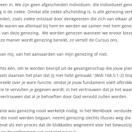
reen in. We zijn geen afgescheiden individuen, die individueel gen
s de ziekte. Omdat alle ziekte afscheiding is, is alle genezing ver
den, zoals ziekte ontstaat door denkgeesten die zich van elkaar afs
dde waren we allemaal bij hem en werden we samen met hem geneze
van deze genezing. We worden genezen wanneer we ervoor kiezen
e manier wordt genezing bereikt, zo vertelt de Cursus ons.
van mij, van het aanvaarden van mijn genezing of niet.
lechts één, om te worden bevrijd uit de gevangenschap die jouw pl
laats daarvan het plan dat jij niet hebt gemaakt.’ (WdI.168.5:1-2) S
preekt over je ware functie, omdat je jouw fundament voelt afbrokk
ctie te vervullen je gegeven wordt; in het vertrouwen dat je het w
 vertrouwen dat al je behoeften door God vervuld zullen worden.
eite was genezing nooit werkelijk nodig. In het Werkboek verduideli
, die nooit werden begaan, neemt genezing slechts illusies weg di
vat als een proces dat de blokkades wegneemt voor het bewustzijn 
 en de ontkenning van wat niet waar is.