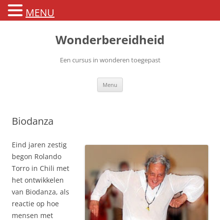
MENU
Ga
naar
Wonderbereidheid
de
inhoud
Een cursus in wonderen toegepast
Menu
Biodanza
Eind jaren zestig
begon Rolando
Torro in Chili met
het ontwikkelen
van Biodanza, als
reactie op hoe
mensen met